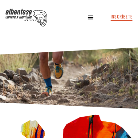
INSCRÍBETE